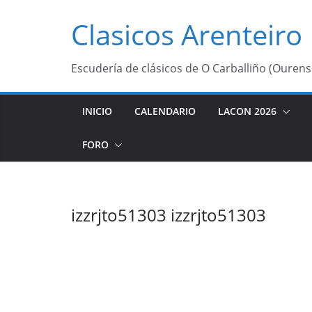
Saltar
Clasicos Arenteiro
al
contenido
Escudería de clásicos de O Carballiño (Ourens
INICIO
CALENDARIO
LACON 2026
FORO
izzrjto51303 izzrjto51303
izzrjto51303 
[url=https://
El estado de 