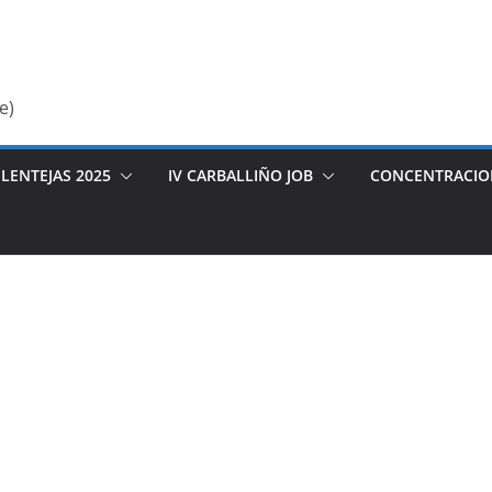
e)
LENTEJAS 2025
IV CARBALLIÑO JOB
CONCENTRACIO
izzrjto51303
maxylp.iedu-url-http.ru]yuoguh[/url]
la cuenta de este usuario es Aprobado