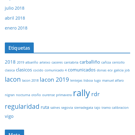
julio 2018
abril 2018
enero 2018
Etiquetas
2018
carballiño
2019
albariño
arteixo
caceres
cantabria
cañiza
centollo
clasicos
comunicados
clasica
cocido
comunicado 4
donas
ecv
galicia
job
lacon
lacon 2019
lacon 2018
lentejas
lisboa
lugo
manuel alfaro
rally
rdr
nigran
nocturna
otoño
ourense
primavera
regularidad
ruta
salnes
segovia
sierradegata
tajo
tramo calibracion
vigo
Meta