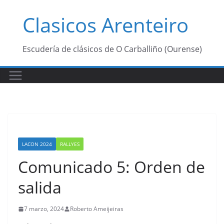
Saltar
Clasicos Arenteiro
al
contenido
Escudería de clásicos de O Carballiño (Ourense)
LACON 2024
RALLYES
Comunicado 5: Orden de
salida
7 marzo, 2024
Roberto Ameijeiras