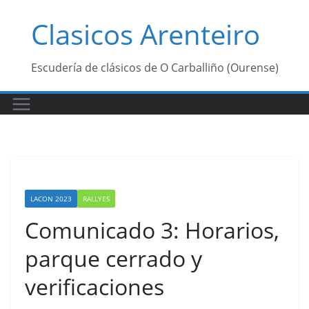
Saltar
Clasicos Arenteiro
al
contenido
Escudería de clásicos de O Carballiño (Ourense)
LACON 2023
RALLYES
Comunicado 3: Horarios,
parque cerrado y
verificaciones