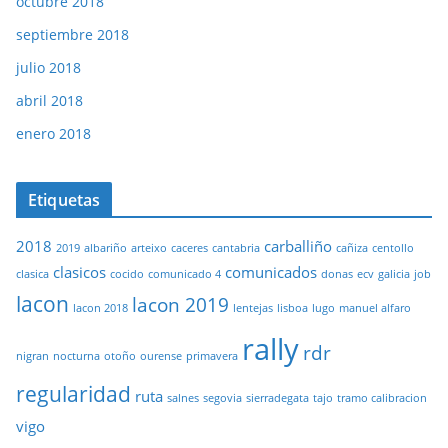
octubre 2018
septiembre 2018
julio 2018
abril 2018
enero 2018
Etiquetas
2018
carballiño
2019
albariño
arteixo
caceres
cantabria
cañiza
centollo
clasicos
comunicados
clasica
cocido
comunicado 4
donas
ecv
galicia
job
lacon
lacon 2019
lacon 2018
lentejas
lisboa
lugo
manuel alfaro
rally
rdr
nigran
nocturna
otoño
ourense
primavera
regularidad
ruta
salnes
segovia
sierradegata
tajo
tramo calibracion
vigo