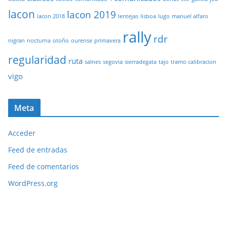
lacon
lacon 2019
lacon 2018
lentejas
lisboa
lugo
manuel alfaro
rally
rdr
nigran
nocturna
otoño
ourense
primavera
regularidad
ruta
salnes
segovia
sierradegata
tajo
tramo calibracion
vigo
Meta
Acceder
Feed de entradas
Feed de comentarios
WordPress.org