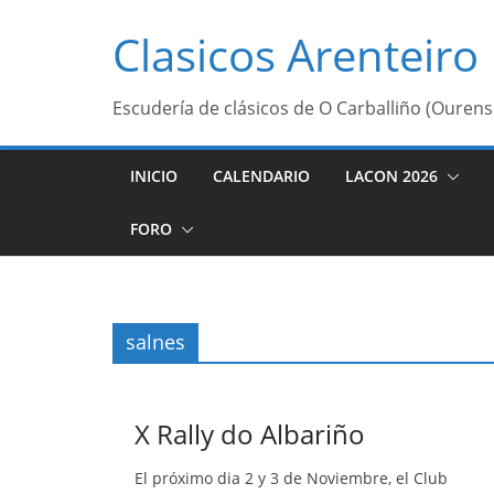
Saltar
Clasicos Arenteiro
al
contenido
Escudería de clásicos de O Carballiño (Ourens
INICIO
CALENDARIO
LACON 2026
FORO
salnes
X Rally do Albariño
El próximo dia 2 y 3 de Noviembre, el Club