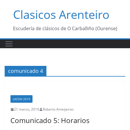
Saltar
Clasicos Arenteiro
al
contenido
Escudería de clásicos de O Carballiño (Ourense)
comunicado 4
LACON 2019
21 marzo, 2019
Roberto Ameijeiras
Comunicado 5: Horarios