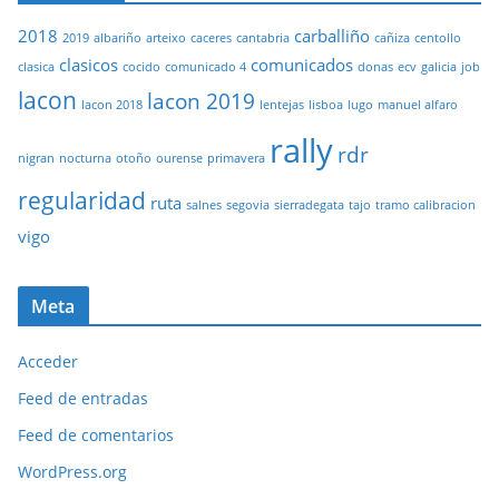
2018
carballiño
2019
albariño
arteixo
caceres
cantabria
cañiza
centollo
clasicos
comunicados
clasica
cocido
comunicado 4
donas
ecv
galicia
job
lacon
lacon 2019
lacon 2018
lentejas
lisboa
lugo
manuel alfaro
rally
rdr
nigran
nocturna
otoño
ourense
primavera
regularidad
ruta
salnes
segovia
sierradegata
tajo
tramo calibracion
vigo
Meta
Acceder
Feed de entradas
Feed de comentarios
WordPress.org