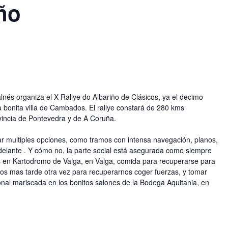
iño
lnés organiza el X Rallye do Albariño de Clásicos, ya el decimo
a bonita villa de Cambados. El rallye constará de 280 kms
vincia de Pontevedra y de A Coruña.
ugar multiples opciones, como tramos con intensa navegación, planos,
delante . Y cómo no, la parte social está asegurada como siempre
s en Kartodromo de Valga, en Valga, comida para recuperarse para
mos mas tarde otra vez para recuperarnos coger fuerzas, y tomar
ional mariscada en los bonitos salones de la Bodega Aquitania, en