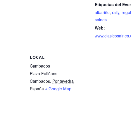
Etiquetas del Eve
albariño
,
rally
,
regu
salnes
Web:
www.clasicosalnes
LOCAL
Cambados
Plaza Fefiñans
Cambados
,
Pontevedra
España
+ Google Map