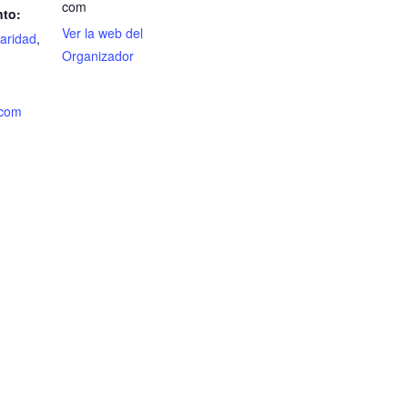
com
nto:
Ver la web del
laridad
,
Organizador
.com