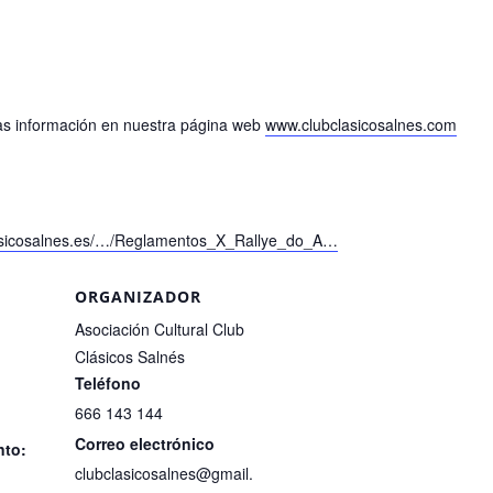
mas información en nuestra página web
www.clubclasicosalnes.com
lasicosalnes.es/…/Reglamentos_X_Rallye_do_A…
ORGANIZADOR
Asociación Cultural Club
Clásicos Salnés
Teléfono
666 143 144
Correo electrónico
nto:
clubclasicosalnes@gmail.