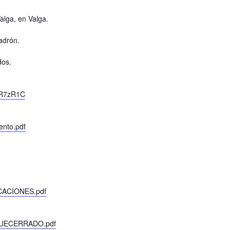
alga, en Valga.
Padrón.
dos.
l/R7zR1C
ento.pdf
ICACIONES.pdf
RQUECERRADO.pdf