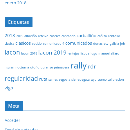
enero 2018
Etiquetas
2018
carballiño
2019
albariño
arteixo
caceres
cantabria
cañiza
centollo
clasicos
comunicados
clasica
cocido
comunicado 4
donas
ecv
galicia
job
lacon
lacon 2019
lacon 2018
lentejas
lisboa
lugo
manuel alfaro
rally
rdr
nigran
nocturna
otoño
ourense
primavera
regularidad
ruta
salnes
segovia
sierradegata
tajo
tramo calibracion
vigo
Meta
Acceder
Feed de entradas