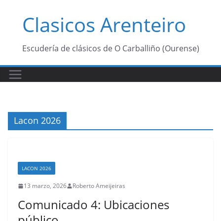
Saltar
Clasicos Arenteiro
al
contenido
Escudería de clásicos de O Carballiño (Ourense)
Lacon 2026
LACON 2026
13 marzo, 2026
Roberto Ameijeiras
Comunicado 4: Ubicaciones
público