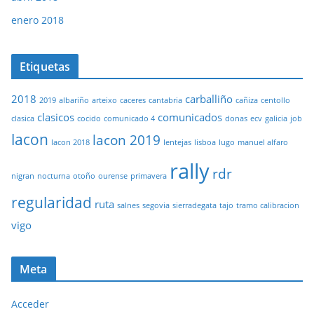
enero 2018
Etiquetas
2018
carballiño
2019
albariño
arteixo
caceres
cantabria
cañiza
centollo
clasicos
comunicados
clasica
cocido
comunicado 4
donas
ecv
galicia
job
lacon
lacon 2019
lacon 2018
lentejas
lisboa
lugo
manuel alfaro
rally
rdr
nigran
nocturna
otoño
ourense
primavera
regularidad
ruta
salnes
segovia
sierradegata
tajo
tramo calibracion
vigo
Meta
Acceder