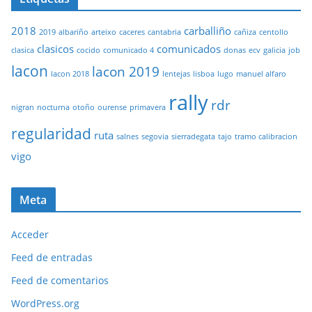
2018
carballiño
2019
albariño
arteixo
caceres
cantabria
cañiza
centollo
clasicos
comunicados
clasica
cocido
comunicado 4
donas
ecv
galicia
job
lacon
lacon 2019
lacon 2018
lentejas
lisboa
lugo
manuel alfaro
rally
rdr
nigran
nocturna
otoño
ourense
primavera
regularidad
ruta
salnes
segovia
sierradegata
tajo
tramo calibracion
vigo
Meta
Acceder
Feed de entradas
Feed de comentarios
WordPress.org