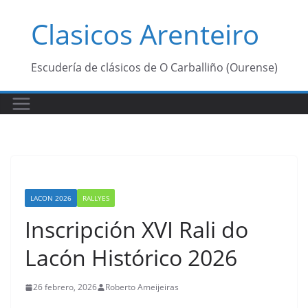
Saltar
Clasicos Arenteiro
al
contenido
Escudería de clásicos de O Carballiño (Ourense)
LACON 2026
RALLYES
Inscripción XVI Rali do
Lacón Histórico 2026
26 febrero, 2026
Roberto Ameijeiras