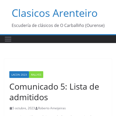
Saltar
Clasicos Arenteiro
al
contenido
Escudería de clásicos de O Carballiño (Ourense)
LACON 2023
RALLYES
Comunicado 5: Lista de
admitidos
5 octubre, 2023
Roberto Ameijeiras