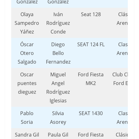
Gonzalez
González
Olaya
Iván
Seat 128
Clásicos
Sampedro
Rodríguez
Arenteiro
Yáñez
Conde
Óscar
Diego
SEAT 124 FL
Clasicos
Otero
Bello
Arenteiro
Salgado
Fernandez
Oscar
Miguel
Ford Fiesta
Club Clásic
puentes
Angel
MK2
Ford Espa
dieguez
Rodríguez
Iglesias
Pablo
Silvia
SEAT 1430
Clasicos
Soria
Asorey
Arenteiro
Sandra Gil
Paula Gil
Ford Fiesta
Clásicos 