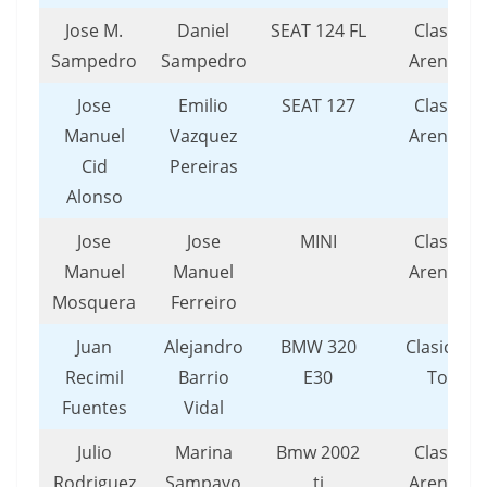
Jose M.
Daniel
SEAT 124 FL
Clasicos
Sampedro
Sampedro
Arenteiro
Jose
Emilio
SEAT 127
Clasicos
Manuel
Vazquez
Arenteiro
Cid
Pereiras
Alonso
Jose
Jose
MINI
Clasicos
Manuel
Manuel
Arenteiro
Mosquera
Ferreiro
Juan
Alejandro
BMW 320
Clasicos 
Recimil
Barrio
E30
Toxo
Fuentes
Vidal
Julio
Marina
Bmw 2002
Clasicos
Rodriguez
Sampayo
ti
Arenteiro