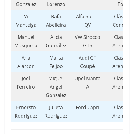
González
Lorenzo
Toxo
Vi
Rafa
Alfa Sprint
Clásicos
Manteiga
Abelleira
QV
Condado
Manuel
Alicia
VW Sirocco
Clasicos
Mosquera
González
GTS
Arenteiro
Ana
Marta
Audi GT
Clasicos
Alarcon
Feijoo
Coupé
Arenteiro
Joel
Miguel
Opel Manta
Clasicos
Ferreiro
Angel
A
Arenteiro
Gonzalez
Ernersto
Julieta
Ford Capri
Clasicos
Rodriguez
Rodriguez
Arenteiro