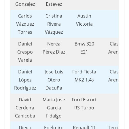
Gonzalez
Estevez
Carlos
Cristina
Austin
Vázquez
Rivera
Victoria
Torres
Vázquez
Daniel
Nerea
Bmw 320
Clasicos
Crespo
Pérez Díaz
E21
Arenteiro
Varela
Daniel
Jose Luis
Ford Fiesta
Clasicos
López
Otero
MK2 1.4s
Arenteiro
Rodríguez
Dacuña
David
Maria Jose
Ford Escort
Cerdeira
Garcia
RS Turbo
Canicoba
Fidalgo
Diego
Edelmiro
Renault 11
Territorio