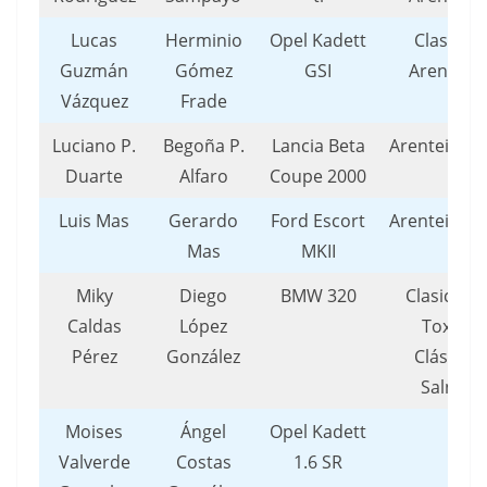
Lucas
Herminio
Opel Kadett
Clasicos
Guzmán
Gómez
GSI
Arenteiro
Vázquez
Frade
Luciano P.
Begoña P.
Lancia Beta
Arenteiro/
Duarte
Alfaro
Coupe 2000
Luis Mas
Gerardo
Ford Escort
Arenteiro/
Mas
MKII
Miky
Diego
BMW 320
Clasicos 
Caldas
López
Toxo /
Pérez
González
Clásicos
Salnes
Moises
Ángel
Opel Kadett
Valverde
Costas
1.6 SR