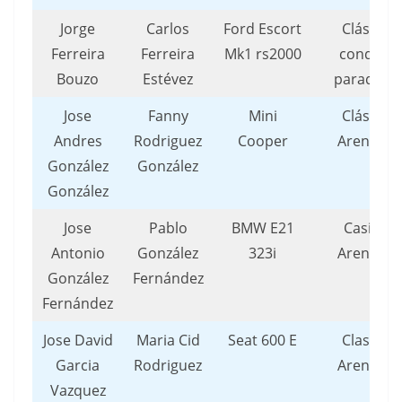
Jorge
Carlos
Ford Escort
Clásicos
Ferreira
Ferreira
Mk1 rs2000
condado
Bouzo
Estévez
paradant
Jose
Fanny
Mini
Clásicos
Andres
Rodriguez
Cooper
Arenteiro
González
González
González
Jose
Pablo
BMW E21
Casicos
Antonio
González
323i
Arenteiro
González
Fernández
Fernández
Jose David
Maria Cid
Seat 600 E
Clasicos
Garcia
Rodriguez
Arenteiro
Vazquez