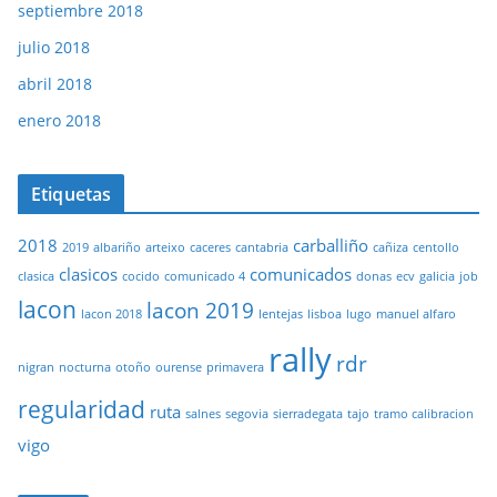
septiembre 2018
julio 2018
abril 2018
enero 2018
Etiquetas
2018
carballiño
2019
albariño
arteixo
caceres
cantabria
cañiza
centollo
clasicos
comunicados
clasica
cocido
comunicado 4
donas
ecv
galicia
job
lacon
lacon 2019
lacon 2018
lentejas
lisboa
lugo
manuel alfaro
rally
rdr
nigran
nocturna
otoño
ourense
primavera
regularidad
ruta
salnes
segovia
sierradegata
tajo
tramo calibracion
vigo