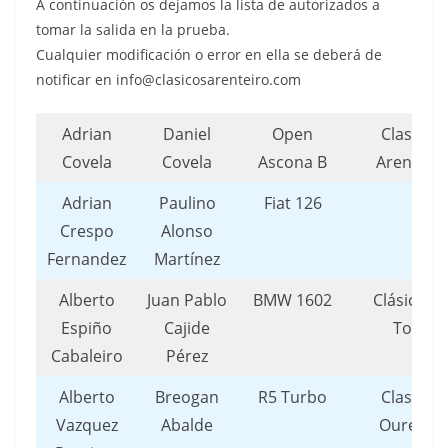
A continuación os dejamos la lista de autorizados a
tomar la salida en la prueba.
Cualquier modificación o error en ella se deberá de
notificar en info@clasicosarenteiro.com
Adrian
Daniel
Open
Clasicos
Covela
Covela
Ascona B
Arenteiro
Adrian
Paulino
Fiat 126
Crespo
Alonso
Fernandez
Martínez
Alberto
Juan Pablo
BMW 1602
Clásicos 
Espiño
Cajide
Toxo
Cabaleiro
Pérez
Alberto
Breogan
R5 Turbo
Clasicos
Vazquez
Abalde
Ourense