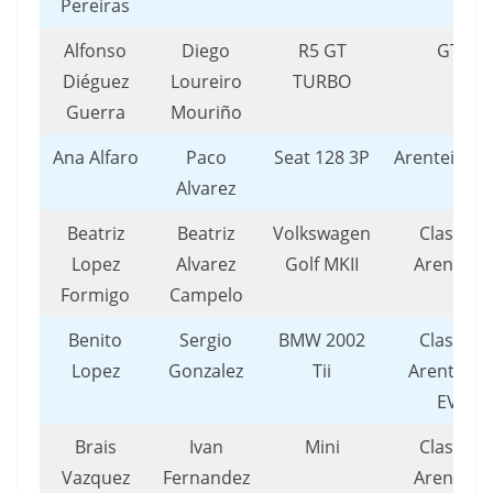
Pereiras
Alfonso
Diego
R5 GT
GTT
Diéguez
Loureiro
TURBO
Guerra
Mouriño
Ana Alfaro
Paco
Seat 128 3P
Arenteiro/
Alvarez
Beatriz
Beatriz
Volkswagen
Clasicos
Lopez
Alvarez
Golf MKII
Arenteiro
Formigo
Campelo
Benito
Sergio
BMW 2002
Clasicos
Lopez
Gonzalez
Tii
Arenteiro 
EVC
Brais
Ivan
Mini
Clasicos
Vazquez
Fernandez
Arenteiro