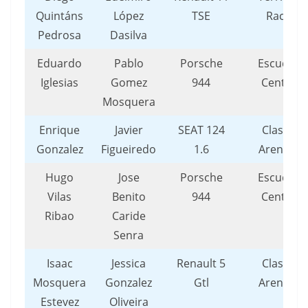
Quintáns
López
TSE
Racing
Pedrosa
Dasilva
Eduardo
Pablo
Porsche
Escuderí
Iglesias
Gomez
944
Centollo
Mosquera
Enrique
Javier
SEAT 124
Clasicos
Gonzalez
Figueiredo
1.6
Arenteiro
Hugo
Jose
Porsche
Escuderí
Vilas
Benito
944
Centollo
Ribao
Caride
Senra
Isaac
Jessica
Renault 5
Clasicos
Mosquera
Gonzalez
Gtl
Arenteiro
Estevez
Oliveira