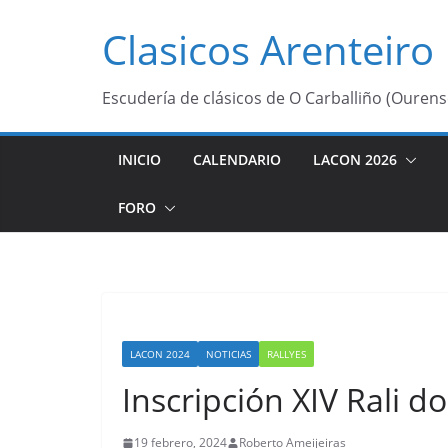
Saltar
Clasicos Arenteiro
al
contenido
Escudería de clásicos de O Carballiño (Ourens
INICIO
CALENDARIO
LACON 2026
FORO
LACON 2024
NOTICIAS
RALLYES
Inscripción XIV Rali d
19 febrero, 2024
Roberto Ameijeiras