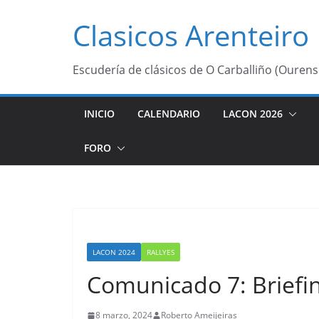
Saltar
Clasicos Arenteiro
al
contenido
Escudería de clásicos de O Carballiño (Ourens
INICIO
CALENDARIO
LACON 2026
FORO
LACON 2024
RALLYES
Comunicado 7: Briefin
8 marzo, 2024
Roberto Ameijeiras