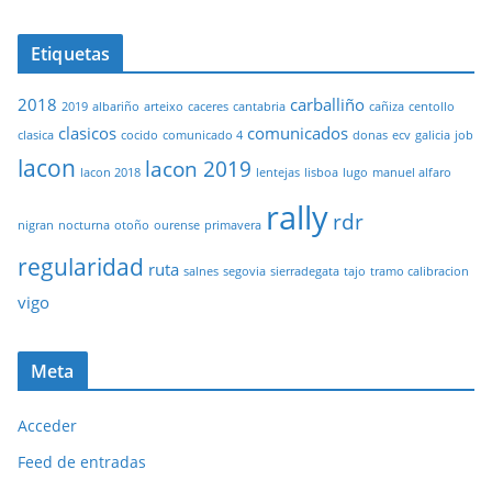
Etiquetas
2018
carballiño
2019
albariño
arteixo
caceres
cantabria
cañiza
centollo
clasicos
comunicados
clasica
cocido
comunicado 4
donas
ecv
galicia
job
lacon
lacon 2019
lacon 2018
lentejas
lisboa
lugo
manuel alfaro
rally
rdr
nigran
nocturna
otoño
ourense
primavera
regularidad
ruta
salnes
segovia
sierradegata
tajo
tramo calibracion
vigo
Meta
Acceder
Feed de entradas