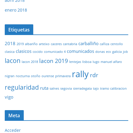
abril 2018
enero 2018
Etiquetas
2018
carballiño
2019
albariño
arteixo
caceres
cantabria
cañiza
centollo
clasicos
comunicados
clasica
cocido
comunicado 4
donas
ecv
galicia
job
lacon
lacon 2019
lacon 2018
lentejas
lisboa
lugo
manuel alfaro
rally
rdr
nigran
nocturna
otoño
ourense
primavera
regularidad
ruta
salnes
segovia
sierradegata
tajo
tramo calibracion
vigo
Meta
Acceder