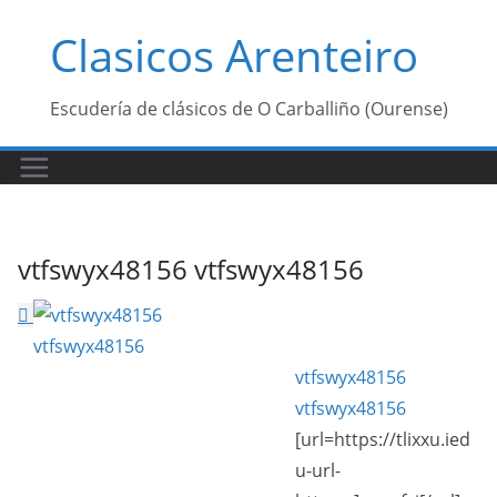
Saltar
Clasicos Arenteiro
al
contenido
Escudería de clásicos de O Carballiño (Ourense)
vtfswyx48156 vtfswyx48156
vtfswyx48156
vtfswyx48156
[url=https://tlixxu.ied
u-url-