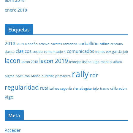
abril 2018
enero 2018
Etiquetas
2018
carballiño
2019
albariño
arteixo
caceres
cantabria
cañiza
centollo
clasicos
comunicados
clasica
cocido
comunicado 4
donas
ecv
galicia
job
lacon
lacon 2019
lacon 2018
lentejas
lisboa
lugo
manuel alfaro
rally
rdr
nigran
nocturna
otoño
ourense
primavera
regularidad
ruta
salnes
segovia
sierradegata
tajo
tramo calibracion
vigo
Meta
Acceder