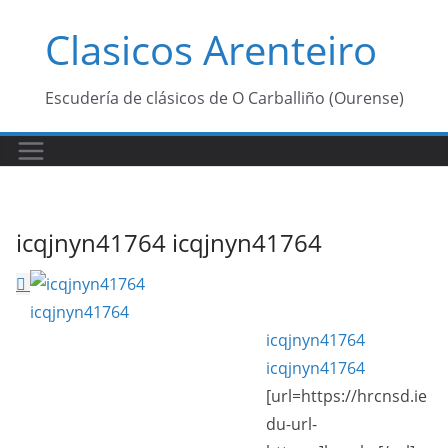
Saltar
Clasicos Arenteiro
al
contenido
Escudería de clásicos de O Carballiño (Ourense)
icqjnyn41764 icqjnyn41764
icqjnyn41764
icqjnyn41764
[url=https://hrcnsd.ie
du-url-