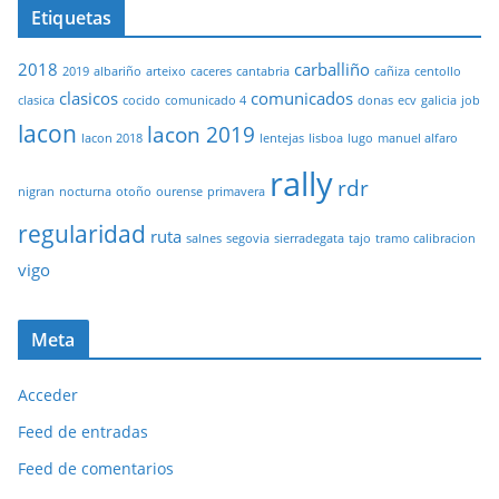
Etiquetas
2018
carballiño
2019
albariño
arteixo
caceres
cantabria
cañiza
centollo
clasicos
comunicados
clasica
cocido
comunicado 4
donas
ecv
galicia
job
lacon
lacon 2019
lacon 2018
lentejas
lisboa
lugo
manuel alfaro
rally
rdr
nigran
nocturna
otoño
ourense
primavera
regularidad
ruta
salnes
segovia
sierradegata
tajo
tramo calibracion
vigo
Meta
Acceder
Feed de entradas
Feed de comentarios