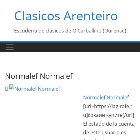
Saltar
Clasicos Arenteiro
al
contenido
Escudería de clásicos de O Carballiño (Ourense)
Normalef Normalef
Normalef Normalef
[url=https://lagirafe.r
u]кокаин купить[/url]
El estado de la cuenta
de este usuario es