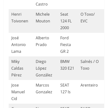
Castro
Henri
Michele
Seat
O Toxo/
Toivonen
Mouton
124 FL
EVC
2000
José
Alberto
Ford
Antonio
Prado
Fiesta
Lama
GR 2
Miky
Diego
BMW
Salnés / O
Caldas
López
320 E21
Toxo
Pérez
González
Jose
Marcos
SEAT
Arenteiro
Manuel
Gonzalez
127 ls
Cid