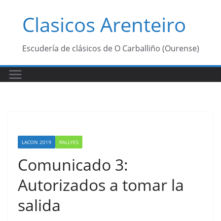
Saltar
Clasicos Arenteiro
al
contenido
Escudería de clásicos de O Carballiño (Ourense)
LACON 2019
RALLYES
Comunicado 3:
Autorizados a tomar la
salida