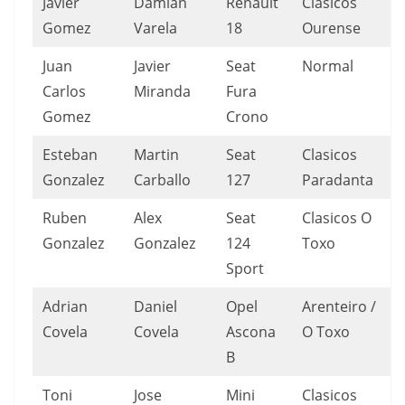
Javier
Damian
Renault
Clasicos
Gomez
Varela
18
Ourense
Juan
Javier
Seat
Normal
Carlos
Miranda
Fura
Gomez
Crono
Esteban
Martin
Seat
Clasicos
Gonzalez
Carballo
127
Paradanta
Ruben
Alex
Seat
Clasicos O
Gonzalez
Gonzalez
124
Toxo
Sport
Adrian
Daniel
Opel
Arenteiro /
Covela
Covela
Ascona
O Toxo
B
Toni
Jose
Mini
Clasicos