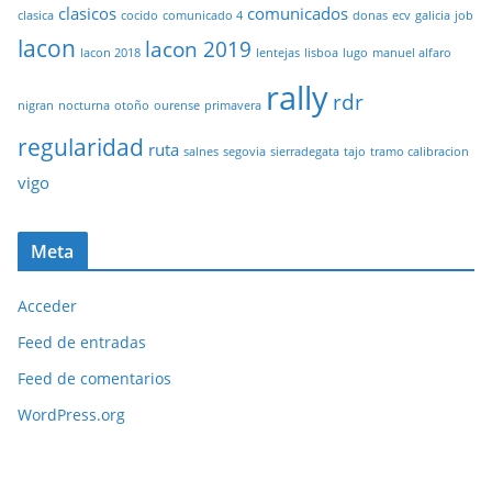
clasicos
comunicados
clasica
cocido
comunicado 4
donas
ecv
galicia
job
lacon
lacon 2019
lacon 2018
lentejas
lisboa
lugo
manuel alfaro
rally
rdr
nigran
nocturna
otoño
ourense
primavera
regularidad
ruta
salnes
segovia
sierradegata
tajo
tramo calibracion
vigo
Meta
Acceder
Feed de entradas
Feed de comentarios
WordPress.org