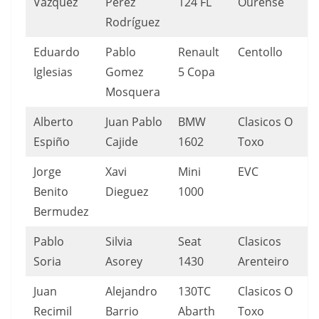
Vázquez
Pérez
124 FL
Ourense
Rodríguez
Eduardo
Pablo
Renault
Centollo
Iglesias
Gomez
5 Copa
Mosquera
Alberto
Juan Pablo
BMW
Clasicos O
Espiño
Cajide
1602
Toxo
Jorge
Xavi
Mini
EVC
Benito
Dieguez
1000
Bermudez
Pablo
Silvia
Seat
Clasicos
Soria
Asorey
1430
Arenteiro
Juan
Alejandro
130TC
Clasicos O
Recimil
Barrio
Abarth
Toxo