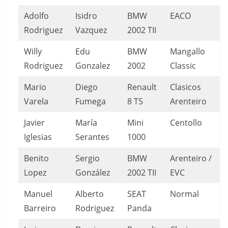
Adolfo
Isidro
BMW
EACO
Rodriguez
Vazquez
2002 TII
Willy
Edu
BMW
Mangallo
Rodriguez
Gonzalez
2002
Classic
Mario
Diego
Renault
Clasicos
Varela
Fumega
8 TS
Arenteiro
Javier
María
Mini
Centollo
Iglesias
Serantes
1000
Benito
Sergio
BMW
Arenteiro /
Lopez
González
2002 TII
EVC
Manuel
Alberto
SEAT
Normal
Barreiro
Rodriguez
Panda