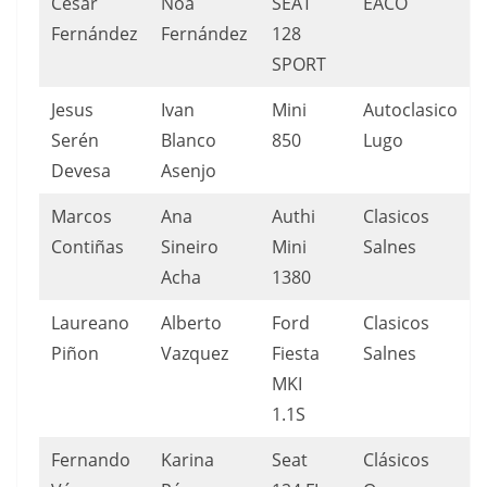
Cesar
Noa
SEAT
EACO
Fernández
Fernández
128
SPORT
Jesus
Ivan
Mini
Autoclasico
Serén
Blanco
850
Lugo
Devesa
Asenjo
Marcos
Ana
Authi
Clasicos
Contiñas
Sineiro
Mini
Salnes
Acha
1380
Laureano
Alberto
Ford
Clasicos
Piñon
Vazquez
Fiesta
Salnes
MKI
1.1S
Fernando
Karina
Seat
Clásicos