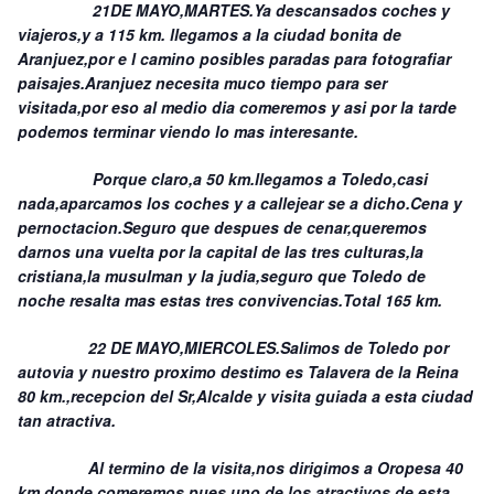
21DE MAYO,MARTES.Ya descansados coches y
viajeros,y a 115 km. llegamos a la ciudad bonita de
Aranjuez,por e l camino posibles paradas para fotografiar
paisajes.Aranjuez necesita muco tiempo para ser
visitada,por eso al medio dia comeremos y asi por la tarde
podemos terminar viendo lo mas interesante.
Porque claro,a 50 km.llegamos a Toledo,casi
nada,aparcamos los coches y a callejear se a dicho.Cena y
pernoctacion.Seguro que despues de cenar,queremos
darnos una vuelta por la capital de las tres culturas,la
cristiana,la musulman y la judia,seguro que Toledo de
noche resalta mas estas tres convivencias.Total 165 km.
22 DE MAYO,MIERCOLES.Salimos de Toledo por
autovia y nuestro proximo destimo es Talavera de la Reina
80 km.,recepcion del Sr,Alcalde y visita guiada a esta ciudad
tan atractiva.
Al termino de la visita,nos dirigimos a Oropesa 40
km.donde comeremos,pues uno de los atractivos de esta