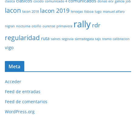
clasicos
comunicados
clasica
cocido
comunicado 4
donas
ecv
galicia
job
lacon
lacon 2019
lacon 2018
lentejas
lisboa
lugo
manuel alfaro
rally
rdr
nigran
nocturna
otoño
ourense
primavera
regularidad
ruta
salnes
segovia
sierradegata
tajo
tramo calibracion
vigo
Meta
Acceder
Feed de entradas
Feed de comentarios
WordPress.org