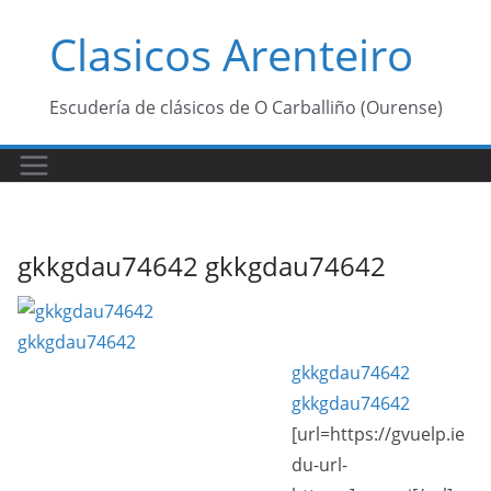
Saltar
Clasicos Arenteiro
al
contenido
Escudería de clásicos de O Carballiño (Ourense)
gkkgdau74642 gkkgdau74642
gkkgdau74642
gkkgdau74642
[url=https://gvuelp.ie
du-url-