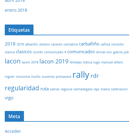
abril 2018
enero 2018
Etiquetas
2018
carballiño
2019
albariño
arteixo
caceres
cantabria
cañiza
centollo
clasicos
comunicados
clasica
cocido
comunicado 4
donas
ecv
galicia
job
lacon
lacon 2019
lacon 2018
lentejas
lisboa
lugo
manuel alfaro
rally
rdr
nigran
nocturna
otoño
ourense
primavera
regularidad
ruta
salnes
segovia
sierradegata
tajo
tramo calibracion
vigo
Meta
Acceder