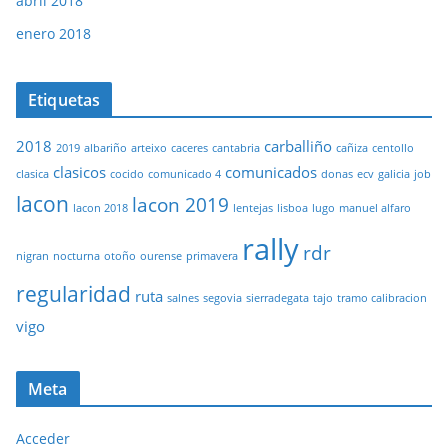
abril 2018
enero 2018
Etiquetas
2018
carballiño
2019
albariño
arteixo
caceres
cantabria
cañiza
centollo
clasicos
comunicados
clasica
cocido
comunicado 4
donas
ecv
galicia
job
lacon
lacon 2019
lacon 2018
lentejas
lisboa
lugo
manuel alfaro
rally
rdr
nigran
nocturna
otoño
ourense
primavera
regularidad
ruta
salnes
segovia
sierradegata
tajo
tramo calibracion
vigo
Meta
Acceder