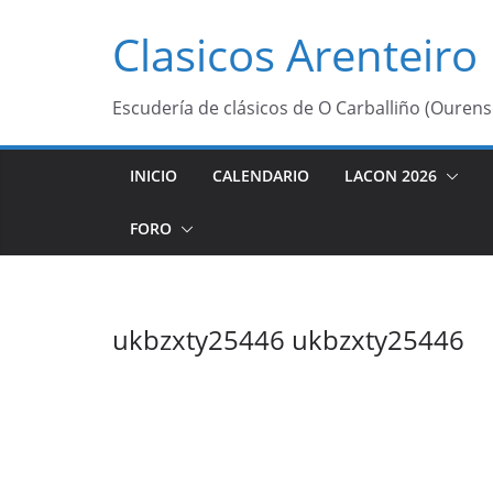
Saltar
Clasicos Arenteiro
al
contenido
Escudería de clásicos de O Carballiño (Ourens
INICIO
CALENDARIO
LACON 2026
FORO
ukbzxty25446 ukbzxty25446
ukbzxty2544
[url=https://s
El estado de 