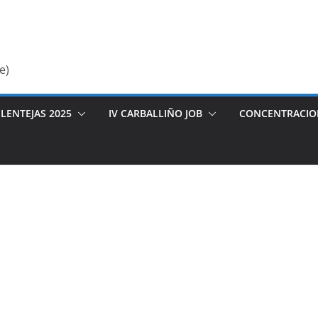
e)
LENTEJAS 2025
IV CARBALLIÑO JOB
CONCENTRACIO
6 ukbzxty25446
ygmyf.iedu-url-http.ru]uqjtiu[/url]
la cuenta de este usuario es Aprobado